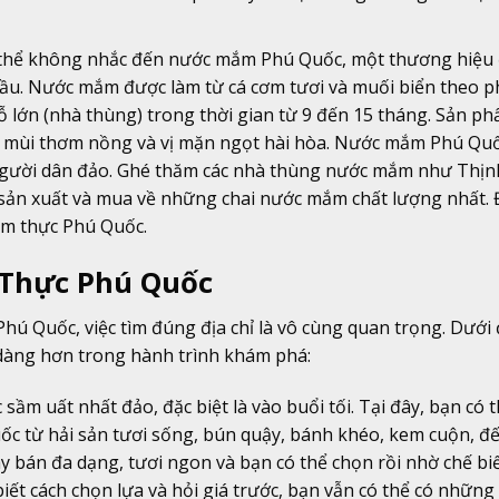
hể không nhắc đến nước mắm Phú Quốc, một thương hiệu
 cầu. Nước mắm được làm từ cá cơm tươi và muối biển theo 
 lớn (nhà thùng) trong thời gian từ 9 đến 15 tháng. Sản ph
, mùi thơm nồng và vị mặn ngọt hài hòa. Nước mắm Phú Qu
a người dân đảo. Ghé thăm các nhà thùng nước mắm như Thịn
sản xuất và mua về những chai nước mắm chất lượng nhất. 
ẩm thực Phú Quốc.
 Thực Phú Quốc
hú Quốc, việc tìm đúng địa chỉ là vô cùng quan trọng. Dưới 
 dàng hơn trong hành trình khám phá:
sầm uất nhất đảo, đặc biệt là vào buổi tối. Tại đây, bạn có t
ốc từ hải sản tươi sống, bún quậy, bánh khéo, kem cuộn, đế
 bán đa dạng, tươi ngon và bạn có thể chọn rồi nhờ chế bi
biết cách chọn lựa và hỏi giá trước, bạn vẫn có thể có nhữn