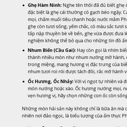
Ghẹ Hàm Ninh:
Nghe tên thôi đã đủ biết ghẹ ở
đặc biệt là ghẹ cái thường có gạch béo ngậy.
mọi, chấm muối tiêu chanh hoặc nước mắm Ph
ghẹ còn tươi sống, yếm chắc, có màu sắc tươi 
tấp nập thuyền bè về bến, ghẹ vừa được đưa lên
nghiệm không thể bỏ qua cho những tín đồ ẩ
Nhum Biển (Cầu Gai):
Hay còn gọi là nhím bi
thành nhiều món như nhum nướng mỡ hành, ch
trong miệng, mang hương vị đặc trưng của bi
nhum tươi roi rói được tách đôi, rắc mỡ hành
Ốc Hương, Ốc Nhảy:
Với vị ngọt tự nhiên và đ
món nướng hoặc xào. Ốc hương nướng mọi, nướ
vẹn hương vị, hãy chọn những con ốc còn sốn
Những món hải sản này không chỉ là bữa ăn mà c
nhiên nơi đảo ngọc, là biểu tượng của ẩm thực P