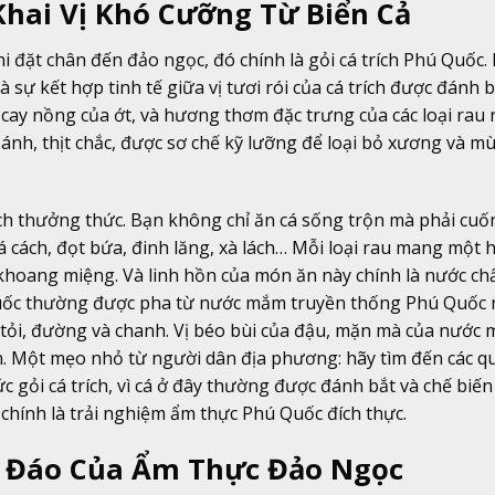
Khai Vị Khó Cưỡng Từ Biển Cả
 đặt chân đến đảo ngọc, đó chính là gỏi cá trích Phú Quốc
sự kết hợp tinh tế giữa vị tươi rói của cá trích được đánh 
 cay nồng của ớt, và hương thơm đặc trưng của các loại rau
ng ánh, thịt chắc, được sơ chế kỹ lưỡng để loại bỏ xương và mù
ách thưởng thức. Bạn không chỉ ăn cá sống trộn mà phải cu
á cách, đọt bứa, đinh lăng, xà lách… Mỗi loại rau mang một 
 khoang miệng. Và linh hồn của món ăn này chính là nước ch
ú Quốc thường được pha từ nước mắm truyền thống Phú Quốc
, tỏi, đường và chanh. Vị béo bùi của đậu, mặn mà của nước
n. Một mẹo nhỏ từ người dân địa phương: hãy tìm đến các q
 gỏi cá trích, vì cá ở đây thường được đánh bắt và chế biế
chính là trải nghiệm ẩm thực Phú Quốc đích thực.
c Đáo Của Ẩm Thực Đảo Ngọc