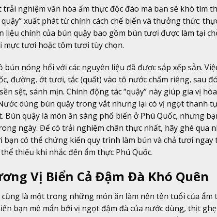
 trải nghiệm văn hóa ẩm thực độc đáo mà bạn sẽ khó tìm t
 quậy” xuất phát từ chính cách chế biến và thưởng thức: thự
n liệu chính của bún quậy bao gồm bún tươi được làm tại ch
i mực tươi hoặc tôm tươi tùy chọn.
 bún nóng hổi với các nguyên liệu đã được sắp xếp sẵn. Việ
c, đường, ớt tươi, tắc (quất) vào tô nước chấm riêng, sau đ
n sệt, sánh mịn. Chính động tác “quậy” này giúp gia vị hòa
 Nước dùng bún quậy trong vắt nhưng lại có vị ngọt thanh t
t. Bún quậy là món ăn sáng phổ biến ở Phú Quốc, nhưng bạ
trong ngày. Để có trải nghiệm chân thực nhất, hãy ghé qua 
 bạn có thể chứng kiến quy trình làm bún và chả tươi ngay t
thể thiếu khi nhắc đến ẩm thực Phú Quốc.
ương Vị Biển Cả Đậm Đà Khó Quên
ẹ cũng là một trong những món ăn làm nên tên tuổi của ẩm 
iến bạn mê mẩn bởi vị ngọt đậm đà của nước dùng, thịt ghẹ