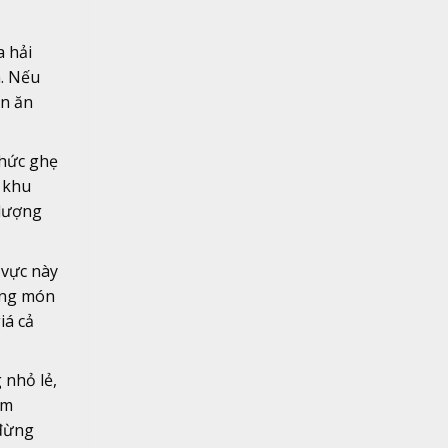
a hải
m. Nếu
án ăn
thức ghẹ
 khu
 lượng
vực này
dạng món
iá cả
 nhỏ lẻ,
ăm
 đừng