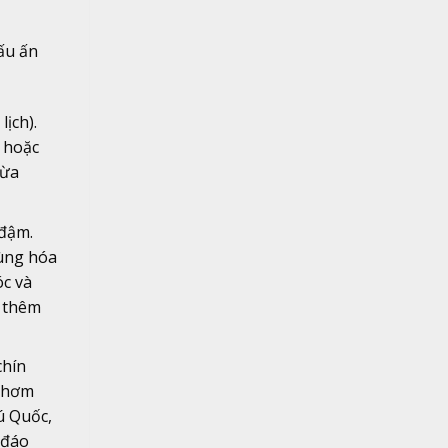
ấu ấn
ịch).
 hoặc
vừa
 đậm.
dùng hóa
óc và
g thêm
chín
 thơm
ú Quốc,
 đáo