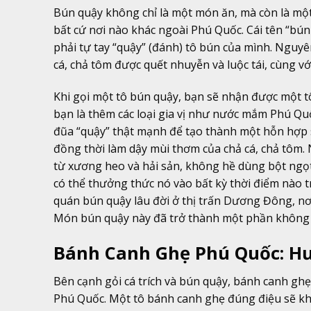
Bún quậy không chỉ là một món ăn, mà còn là một
bất cứ nơi nào khác ngoài Phú Quốc. Cái tên “bún
phải tự tay “quậy” (đánh) tô bún của mình. Nguyê
cá, chả tôm được quết nhuyễn và luộc tái, cùng vớ
Khi gọi một tô bún quậy, bạn sẽ nhận được một tô
bạn là thêm các loại gia vị như nước mắm Phú Quố
đũa “quậy” thật mạnh để tạo thành một hỗn hợp sề
đồng thời làm dậy mùi thơm của chả cá, chả tôm.
từ xương heo và hải sản, không hề dùng bột ngọ
có thể thưởng thức nó vào bất kỳ thời điểm nào 
quán bún quậy lâu đời ở thị trấn Dương Đông, nơi
Món bún quậy này đã trở thành một phần không 
Bánh Canh Ghẹ Phú Quốc: H
Bên cạnh gỏi cá trích và bún quậy, bánh canh gh
Phú Quốc. Một tô bánh canh ghẹ đúng điệu sẽ kh