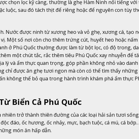
ợc chọn lọc kỹ càng, thường là ghẹ Hàm Ninh nổi tiếng với 
c luộc, sau đó tách thịt để riêng hoặc để nguyên con tùy t
h. Nước được ninh từ xương heo và vỏ ghẹ, xương cá, tạo n
vị. Một số nơi còn cho thêm trứng cút, huyết heo hoặc nấm
h ở Phú Quốc thường được làm từ bột lọc, có độ trong, da
t thêm một chút tắc, rắc thêm tiêu Phú Quốc xay nhuyễn để t
địa lý và ẩm thực quan trọng, góp phần không nhỏ vào danh
g chỉ được ăn ghẹ tươi ngon mà còn có thể tìm thấy những
hấn không thể bỏ qua trong hành trình khám phá ẩm thực P
 Từ Biển Cả Phú Quốc
n nhiên trở thành thiên đường của các loại hải sản tươi sống
độc đáo, ốc hương, ốc nhảy, mực, bạch tuộc, cá mú, cá bớp…
những món ăn hấp dẫn.