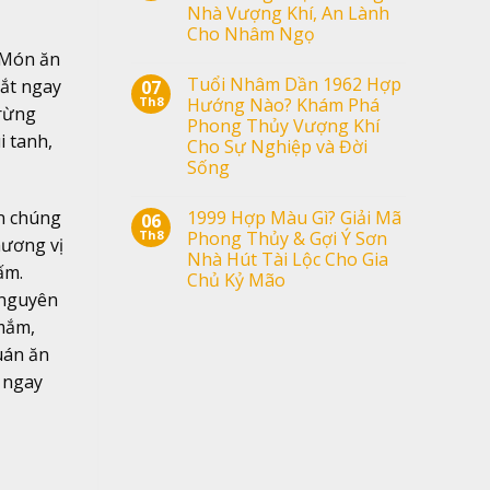
Nhà Vượng Khí, An Lành
Cho Nhâm Ngọ
. Món ăn
Tuổi Nhâm Dần 1962 Hợp
bắt ngay
07
Th8
Hướng Nào? Khám Phá
 rừng
Phong Thủy Vượng Khí
i tanh,
Cho Sự Nghiệp và Đời
Sống
1999 Hợp Màu Gì? Giải Mã
ốn chúng
06
Th8
Phong Thủy & Gợi Ý Sơn
hương vị
Nhà Hút Tài Lộc Cho Gia
ấm.
Chủ Kỷ Mão
 nguyên
 mắm,
uán ăn
n ngay