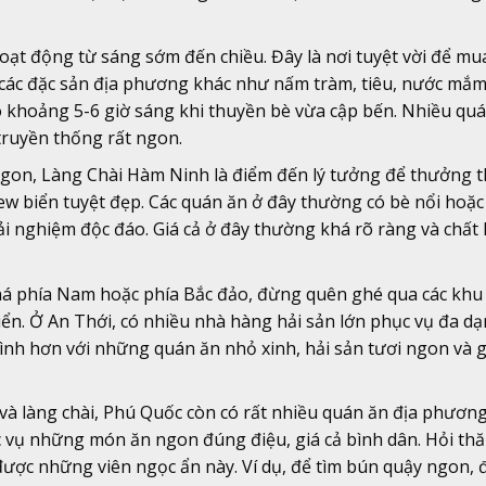
oạt động từ sáng sớm đến chiều. Đây là nơi tuyệt vời để mu
ư các đặc sản địa phương khác như nấm tràm, tiêu, nước mắ
 khoảng 5-6 giờ sáng khi thuyền bè vừa cập bến. Nhiều qu
truyền thống rất ngon.
ngon, Làng Chài Hàm Ninh là điểm đến lý tưởng để thưởng 
ew biển tuyệt đẹp. Các quán ăn ở đây thường có bè nổi hoặc
i nghiệm độc đáo. Giá cả ở đây thường khá rõ ràng và chất
 phía Nam hoặc phía Bắc đảo, đừng quên ghé qua các khu 
iển. Ở An Thới, có nhiều nhà hàng hải sản lớn phục vụ đa 
nh hơn với những quán ăn nhỏ xinh, hải sản tươi ngon và g
và làng chài, Phú Quốc còn có rất nhiều quán ăn địa phương
c vụ những món ăn ngon đúng điệu, giá cả bình dân. Hỏi th
được những viên ngọc ẩn này. Ví dụ, để tìm bún quậy ngon,