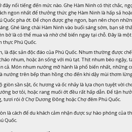
 đây nổi tiếng đến mức nào. Ghẹ Hàm Ninh có thịt chắc, ngọ
 Cách ngon nhất để thưởng thức ghẹ Hàm Ninh là hấp sả ho
ú Quốc pha ớt. Để chọn được ghẹ ngon, bạn nên chọn nhữn
sáng. Ghé làng chài Hàm Ninh vào buổi sáng sớm, bạn sẽ th
 bờ là có thể mua và nhờ chế biến ngay tại chỗ. Đây là một 
m thực Phú Quốc.
ển, là đặc sản độc đáo của Phú Quốc. Nhum thường được chế
áo nhum, hoặc ăn sống với mù tạt. Thịt nhum béo ngậy, t
ển cả. Món nhum nướng mỡ hành là phổ biến nhất, những c
 và nướng trên bếp than hồng cho đến khi dậy mùi thơm lừng
ộ giòn sần sật, ốc hương và ốc nhảy là lựa chọn tuyệt vời ch
ng bơ tỏi, hoặc rang muối ớt đều rất hấp dẫn. Để tận hưở
g, tươi rói ở Chợ Dương Đông hoặc Chợ đêm Phú Quốc.
òn là cách để du khách cảm nhận được sự hào phóng của th
hú Quốc.