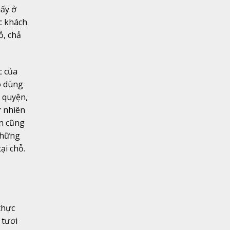
hấy ở
c khách
ỗ, chả
c của
ó dùng
 quyện,
ự nhiên
n cũng
những
ại chỗ.
thực
 tươi