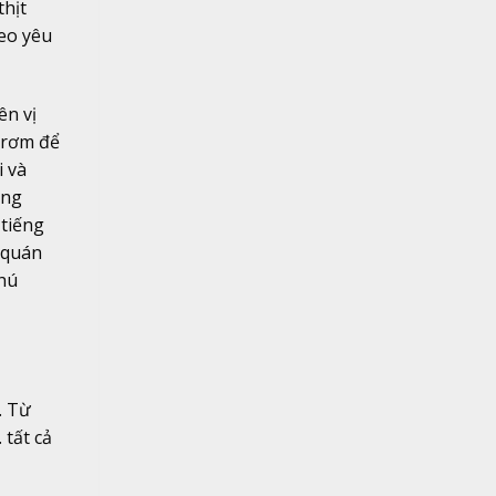
thịt
heo yêu
ên vị
 rơm để
i và
ăng
 tiếng
 quán
hú
. Từ
 tất cả