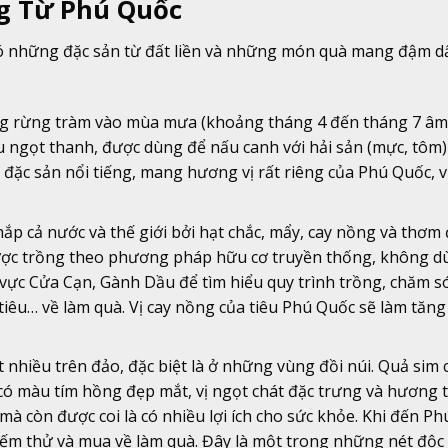
ng Từ Phú Quốc
có những đặc sản từ đất liền và những món quà mang đậm d
ng rừng tràm vào mùa mưa (khoảng tháng 4 đến tháng 7 âm l
 ngọt thanh, được dùng để nấu canh với hải sản (mực, tôm)
đặc sản nổi tiếng, mang hương vị rất riêng của Phú Quốc, 
ắp cả nước và thế giới bởi hạt chắc, mẩy, cay nồng và thơm
 được trồng theo phương pháp hữu cơ truyền thống, không 
 vực Cửa Cạn, Gành Dầu để tìm hiểu quy trình trồng, chăm s
tiêu… về làm quà. Vị cay nồng của tiêu Phú Quốc sẽ làm tăn
ất nhiều trên đảo, đặc biệt là ở những vùng đồi núi. Quả sim 
ó màu tím hồng đẹp mắt, vị ngọt chát đặc trưng và hương
à còn được coi là có nhiều lợi ích cho sức khỏe. Khi đến Ph
nếm thử và mua về làm quà. Đây là một trong những nét độc