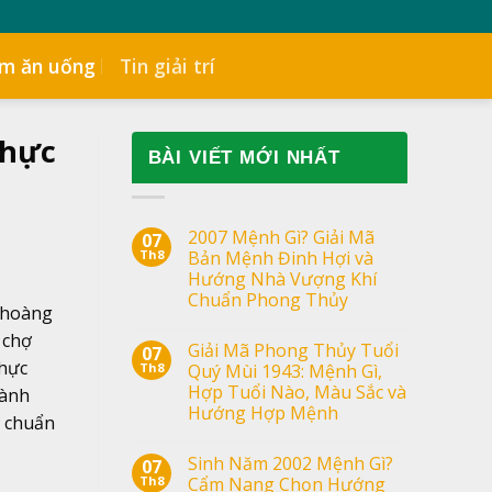
ểm ăn uống
Tin giải trí
Thực
BÀI VIẾT MỚI NHẤT
2007 Mệnh Gì? Giải Mã
07
Th8
Bản Mệnh Đinh Hợi và
Hướng Nhà Vượng Khí
Chuẩn Phong Thủy
 hoàng
 chợ
Giải Mã Phong Thủy Tuổi
07
Thực
Th8
Quý Mùi 1943: Mệnh Gì,
Hợp Tuổi Nào, Màu Sắc và
hành
Hướng Hợp Mệnh
g chuẩn
Sinh Năm 2002 Mệnh Gì?
07
Th8
Cẩm Nang Chọn Hướng