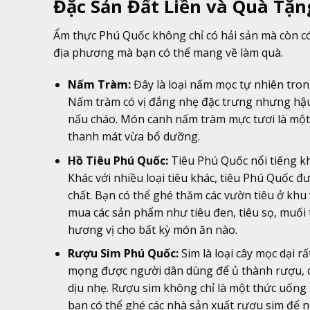
Đặc Sản Đất Liền và Quà Tặ
Ẩm thực Phú Quốc không chỉ có hải sản mà còn 
địa phương mà bạn có thể mang về làm quà.
Nấm Tràm:
Đây là loại nấm mọc tự nhiên tro
Nấm tràm có vị đắng nhẹ đặc trưng nhưng hậu
nấu cháo. Món canh nấm tràm mực tươi là một 
thanh mát vừa bổ dưỡng.
Hồ Tiêu Phú Quốc:
Tiêu Phú Quốc nổi tiếng kh
Khác với nhiều loại tiêu khác, tiêu Phú Quốc
chất. Bạn có thể ghé thăm các vườn tiêu ở khu
mua các sản phẩm như tiêu đen, tiêu sọ, muối 
hương vị cho bất kỳ món ăn nào.
Rượu Sim Phú Quốc:
Sim là loại cây mọc dại r
mọng được người dân dùng để ủ thành rượu, c
dịu nhẹ. Rượu sim không chỉ là một thức uống m
bạn có thể ghé các nhà sản xuất rượu sim để 