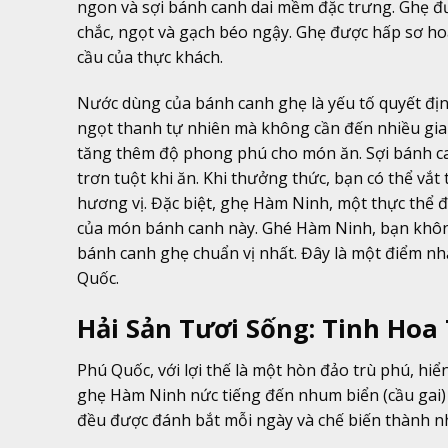
ngon và sợi bánh canh dai mềm đặc trưng. Ghẹ đư
chắc, ngọt và gạch béo ngậy. Ghẹ được hấp sơ hoặ
cầu của thực khách.
Nước dùng của bánh canh ghẹ là yếu tố quyết địn
ngọt thanh tự nhiên mà không cần đến nhiều gia 
tăng thêm độ phong phú cho món ăn. Sợi bánh can
trơn tuột khi ăn. Khi thưởng thức, bạn có thể vắ
hương vị. Đặc biệt, ghẹ Hàm Ninh, một thực thể 
của món bánh canh này. Ghé Hàm Ninh, bạn khôn
bánh canh ghẹ chuẩn vị nhất. Đây là một điểm n
Quốc.
Hải Sản Tươi Sống: Tinh Hoa
Phú Quốc, với lợi thế là một hòn đảo trù phú, hiể
ghẹ Hàm Ninh nức tiếng đến nhum biển (cầu gai) 
đều được đánh bắt mỗi ngày và chế biến thành 