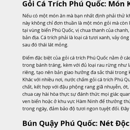
Gỏi Cá Trích Phú Quốc: Món 
Nếu có một món ăn mà bạn nhất định phải thử khi
này không chỉ đơn thuần là một món gỏi mà còn là 
tại vùng biển Phú Quốc, vị chua thanh của chanh,
bản địa. Cá trích phải là loại cá tươi xanh, vảy ó
sau đó thái lát mỏng.
Điểm đặc biệt của gỏi cá trích Phú Quốc nằm ở c
trong bánh tráng, kèm với đủ loại rau rừng như l
riêng, tạo nên bản giao hưởng đa sắc thái trong
Khác với nhiều nơi, nước chấm gỏi cá trích Ph
chất, kết hợp với đậu phộng rang giã nhuyễn, ớt
chua cay hài hòa thực sự đánh thức mọi giác qua
ven biển hoặc ở khu vực Hàm Ninh để thưởng thức
trong ngày, đảm bảo độ tươi ngon tuyệt đối. Đây 
Bún Quậy Phú Quốc: Nét Độ