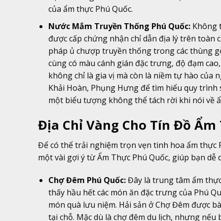
của ẩm thực Phú Quốc.
Nước Mắm Truyền Thống Phú Quốc:
Không t
được cấp chứng nhận chỉ dẫn địa lý trên toàn
pháp ủ chượp truyền thống trong các thùng gỗ
cùng có màu cánh gián đặc trưng, độ đạm cao
không chỉ là gia vị mà còn là niềm tự hào củ
Khải Hoàn, Phụng Hưng để tìm hiểu quy trình 
một biểu tượng không thể tách rời khi nói về 
Địa Chỉ Vàng Cho Tín Đồ Ẩm
Để có thể trải nghiệm trọn vẹn tinh hoa ẩm thực P
một vài gợi ý từ Ẩm Thực Phú Quốc, giúp bạn dễ
Chợ Đêm Phú Quốc:
Đây là trung tâm ẩm thực 
thấy hầu hết các món ăn đặc trưng của Phú Qu
món quà lưu niệm. Hải sản ở Chợ Đêm được bày
tại chỗ. Mặc dù là chợ đêm du lịch, nhưng nếu 