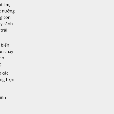
t lịm,
ặc nướng
g con
ấy cảnh
trải
 biến
an chảy
on
.
o các
ng trọn
iên