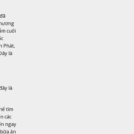
 đã
phương
ẩm cuối
ốc
h Phát,
Đây là
đây là
hể tìm
n các
ến ngay
g bữa ăn