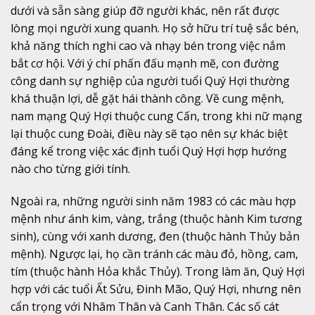
dưới và sẵn sàng giúp đỡ người khác, nên rất được
lòng mọi người xung quanh. Họ sở hữu trí tuệ sắc bén,
khả năng thích nghi cao và nhạy bén trong việc nắm
bắt cơ hội. Với ý chí phấn đấu mạnh mẽ, con đường
công danh sự nghiệp của người tuổi Quý Hợi thường
khá thuận lợi, dễ gặt hái thành công. Về cung mệnh,
nam mạng Quý Hợi thuộc cung Cấn, trong khi nữ mạng
lại thuộc cung Đoài, điều này sẽ tạo nên sự khác biệt
đáng kể trong việc xác định tuổi Quý Hợi hợp hướng
nào cho từng giới tính.
Ngoài ra, những người sinh năm 1983 có các màu hợp
mệnh như ánh kim, vàng, trắng (thuộc hành Kim tương
sinh), cùng với xanh dương, đen (thuộc hành Thủy bản
mệnh). Ngược lại, họ cần tránh các màu đỏ, hồng, cam,
tím (thuộc hành Hỏa khắc Thủy). Trong làm ăn, Quý Hợi
hợp với các tuổi Ất Sửu, Đinh Mão, Quý Hợi, nhưng nên
cẩn trọng với Nhâm Thân và Canh Thân. Các số cát