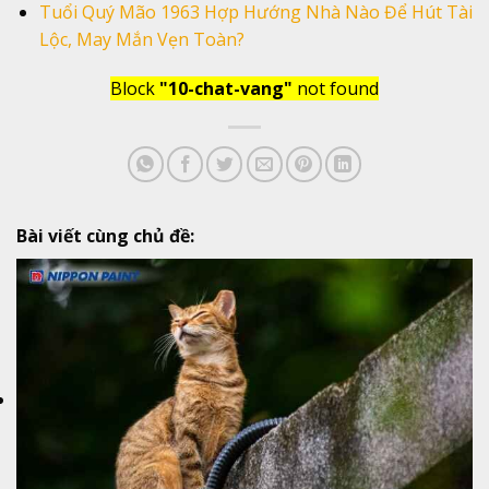
Tuổi Quý Mão 1963 Hợp Hướng Nhà Nào Để Hút Tài
Lộc, May Mắn Vẹn Toàn?
Block
"10-chat-vang"
not found
Bài viết cùng chủ đề: