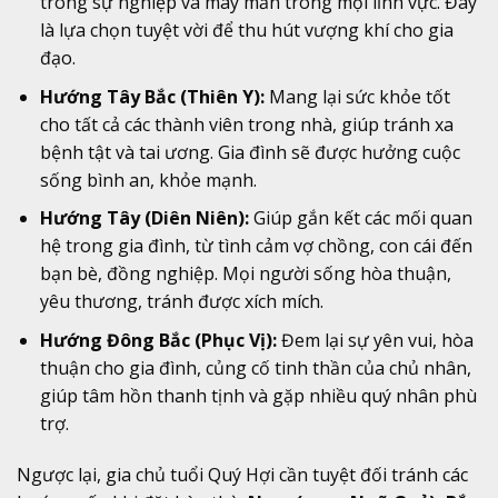
trong sự nghiệp và may mắn trong mọi lĩnh vực. Đây
là lựa chọn tuyệt vời để thu hút vượng khí cho gia
đạo.
Hướng Tây Bắc (Thiên Y):
Mang lại sức khỏe tốt
cho tất cả các thành viên trong nhà, giúp tránh xa
bệnh tật và tai ương. Gia đình sẽ được hưởng cuộc
sống bình an, khỏe mạnh.
Hướng Tây (Diên Niên):
Giúp gắn kết các mối quan
hệ trong gia đình, từ tình cảm vợ chồng, con cái đến
bạn bè, đồng nghiệp. Mọi người sống hòa thuận,
yêu thương, tránh được xích mích.
Hướng Đông Bắc (Phục Vị):
Đem lại sự yên vui, hòa
thuận cho gia đình, củng cố tinh thần của chủ nhân,
giúp tâm hồn thanh tịnh và gặp nhiều quý nhân phù
trợ.
Ngược lại, gia chủ tuổi Quý Hợi cần tuyệt đối tránh các