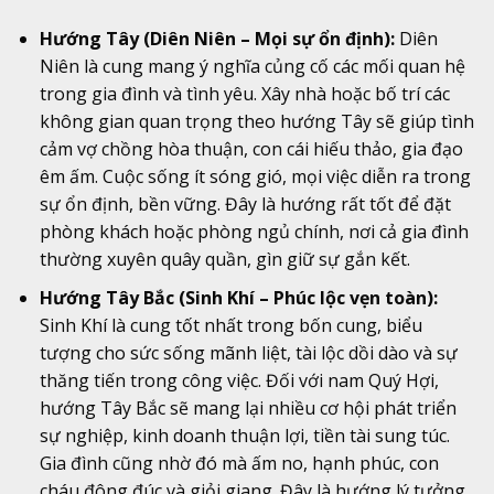
Hướng Tây (Diên Niên – Mọi sự ổn định):
Diên
Niên là cung mang ý nghĩa củng cố các mối quan hệ
trong gia đình và tình yêu. Xây nhà hoặc bố trí các
không gian quan trọng theo hướng Tây sẽ giúp tình
cảm vợ chồng hòa thuận, con cái hiếu thảo, gia đạo
êm ấm. Cuộc sống ít sóng gió, mọi việc diễn ra trong
sự ổn định, bền vững. Đây là hướng rất tốt để đặt
phòng khách hoặc phòng ngủ chính, nơi cả gia đình
thường xuyên quây quần, gìn giữ sự gắn kết.
Hướng Tây Bắc (Sinh Khí – Phúc lộc vẹn toàn):
Sinh Khí là cung tốt nhất trong bốn cung, biểu
tượng cho sức sống mãnh liệt, tài lộc dồi dào và sự
thăng tiến trong công việc. Đối với nam Quý Hợi,
hướng Tây Bắc sẽ mang lại nhiều cơ hội phát triển
sự nghiệp, kinh doanh thuận lợi, tiền tài sung túc.
Gia đình cũng nhờ đó mà ấm no, hạnh phúc, con
cháu đông đúc và giỏi giang. Đây là hướng lý tưởng