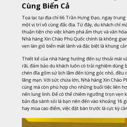
Cùng Biển Cả
Tọa lạc tại địa chỉ 66 Trần Hưng Đạo, ngay tru
một vị trí vô cùng đắc địa. Từ đây, du khách chỉ
thuận tiện cho việc khám phá ẩm thực và văn hóa
Nhà hàng Xin Chào Phú Quốc chính là không gia
vẹn làn gió biển mát lành và đặc biệt là khung cả
Thiết kế của nhà hàng hướng đến sự thoải mái và
rãi, đảm bảo du khách luôn có trải nghiệm dùng b
chén đĩa gốm sứ lịch lãm đến từng góc nhỏ, đều 
lãng mạn. Với sức chứa lớn, Nhà hàng Xin Chào P
cúng mà còn phù hợp cho những buổi tiệc liên h
nến lung linh. Để có thể chiêm ngưỡng trọn vẹn 
bản địa sành sỏi là bạn nên đến vào khoảng 16 gi
hay mùa cao điểm, việc đặt bàn trước là cực kỳ cần