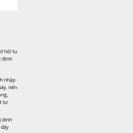
i hội tụ
t định
ch nhập
máy, nên
ồng,
t tự
ị dinh
 dậy