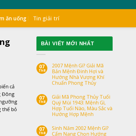
ểm ăn uống
Tin giải trí
àng
BÀI VIẾT MỚI NHẤT
2007 Mệnh Gì? Giải Mã
07
Th8
Bản Mệnh Đinh Hợi và
Hướng Nhà Vượng Khí
Chuẩn Phong Thủy
biển cả
ng Đông
Giải Mã Phong Thủy Tuổi
07
m ngưỡng
Th8
Quý Mùi 1943: Mệnh Gì,
Hợp Tuổi Nào, Màu Sắc và
 thể bỏ
Hướng Hợp Mệnh
Sinh Năm 2002 Mệnh Gì?
07
Th8
Cẩm Nang Chọn Hướng