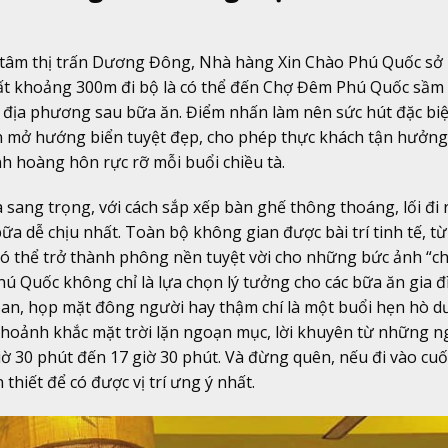
ng tâm thị trấn Dương Đông, Nhà hàng Xin Chào Phú Quốc sở
 mất khoảng 300m đi bộ là có thể đến Chợ Đêm Phú Quốc sầm 
 địa phương sau bữa ăn. Điểm nhấn làm nên sức hút đặc biệ
n mở hướng biển tuyệt đẹp, cho phép thực khách tận hưởng
nh hoàng hôn rực rỡ mỗi buổi chiều tà.
 sang trọng, với cách sắp xếp bàn ghế thông thoáng, lối đi
ữa dễ chịu nhất. Toàn bộ không gian được bài trí tinh tế, t
có thể trở thành phông nền tuyệt vời cho những bức ảnh “ch
hú Quốc không chỉ là lựa chọn lý tưởng cho các bữa ăn gia 
oan, họp mặt đông người hay thậm chí là một buổi hẹn hò d
khoảnh khắc mặt trời lặn ngoạn mục, lời khuyên từ những n
ờ 30 phút đến 17 giờ 30 phút. Và đừng quên, nếu đi vào cuố
 thiết để có được vị trí ưng ý nhất.