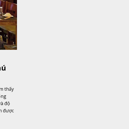
hú
ìm thấy
ống
và độ
n được