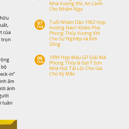
Nhà Vượng Khí, An Lành
Cho Nhâm Ngọ
 hữu
Tuổi Nhâm Dần 1962 Hợp
07
uất,
Th8
Hướng Nào? Khám Phá
t của
Phong Thủy Vượng Khí
Cho Sự Nghiệp và Đời
 trọn
Sống
1999 Hợp Màu Gì? Giải Mã
06
 rộng
Th8
Phong Thủy & Gợi Ý Sơn
ừ bộ
Nhà Hút Tài Lộc Cho Gia
Chủ Kỷ Mão
eck-in”
đình ấm
ưới ánh
gười
i tuần