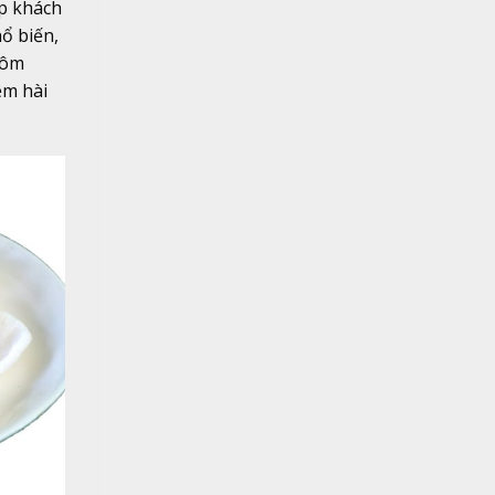
úp khách
ổ biến,
tôm
ệm hài