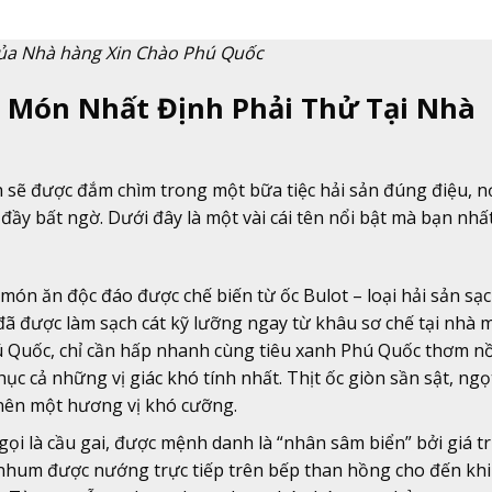
của Nhà hàng Xin Chào Phú Quốc
Món Nhất Định Phải Thử Tại Nhà
sẽ được đắm chìm trong một bữa tiệc hải sản đúng điệu, nơ
ầy bất ngờ. Dưới đây là một vài cái tên nổi bật mà bạn nhấ
ón ăn độc đáo được chế biến từ ốc Bulot – loại hải sản sạ
 đã được làm sạch cát kỹ lưỡng ngay từ khâu sơ chế tại nhà 
ú Quốc, chỉ cần hấp nhanh cùng tiêu xanh Phú Quốc thơm n
c cả những vị giác khó tính nhất. Thịt ốc giòn sần sật, ngọ
 nên một hương vị khó cưỡng.
i là cầu gai, được mệnh danh là “nhân sâm biển” bởi giá tr
nhum được nướng trực tiếp trên bếp than hồng cho đến khi