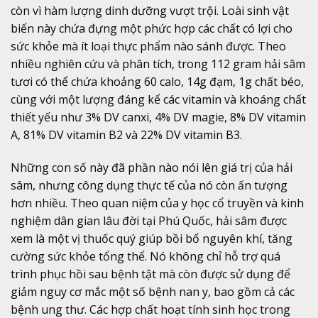
còn vì hàm lượng dinh dưỡng vượt trội. Loài sinh vật
biển này chứa đựng một phức hợp các chất có lợi cho
sức khỏe mà ít loại thực phẩm nào sánh được. Theo
nhiều nghiên cứu và phân tích, trong 112 gram hải sâm
tươi có thể chứa khoảng 60 calo, 14g đạm, 1g chất béo,
cùng với một lượng đáng kể các vitamin và khoáng chất
thiết yếu như 3% DV canxi, 4% DV magie, 8% DV vitamin
A, 81% DV vitamin B2 và 22% DV vitamin B3.
Những con số này đã phần nào nói lên giá trị của hải
sâm, nhưng công dụng thực tế của nó còn ấn tượng
hơn nhiều. Theo quan niệm của y học cổ truyền và kinh
nghiệm dân gian lâu đời tại Phú Quốc, hải sâm được
xem là một vị thuốc quý giúp bồi bổ nguyên khí, tăng
cường sức khỏe tổng thể. Nó không chỉ hỗ trợ quá
trình phục hồi sau bệnh tật mà còn được sử dụng để
giảm nguy cơ mắc một số bệnh nan y, bao gồm cả các
bệnh ung thư. Các hợp chất hoạt tính sinh học trong