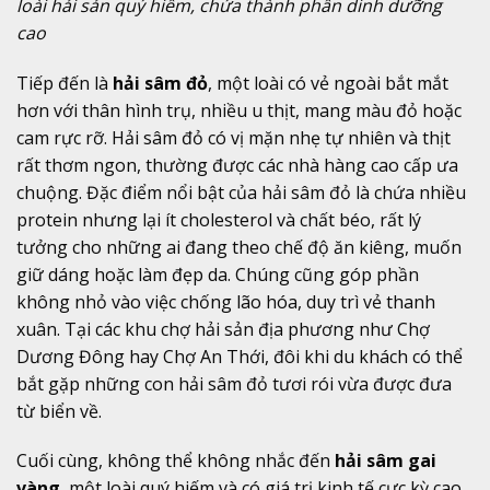
loài hải sản quý hiếm, chứa thành phần dinh dưỡng
cao
Tiếp đến là
hải sâm đỏ
, một loài có vẻ ngoài bắt mắt
hơn với thân hình trụ, nhiều u thịt, mang màu đỏ hoặc
cam rực rỡ. Hải sâm đỏ có vị mặn nhẹ tự nhiên và thịt
rất thơm ngon, thường được các nhà hàng cao cấp ưa
chuộng. Đặc điểm nổi bật của hải sâm đỏ là chứa nhiều
protein nhưng lại ít cholesterol và chất béo, rất lý
tưởng cho những ai đang theo chế độ ăn kiêng, muốn
giữ dáng hoặc làm đẹp da. Chúng cũng góp phần
không nhỏ vào việc chống lão hóa, duy trì vẻ thanh
xuân. Tại các khu chợ hải sản địa phương như Chợ
Dương Đông hay Chợ An Thới, đôi khi du khách có thể
bắt gặp những con hải sâm đỏ tươi rói vừa được đưa
từ biển về.
Cuối cùng, không thể không nhắc đến
hải sâm gai
vàng
, một loài quý hiếm và có giá trị kinh tế cực kỳ cao.