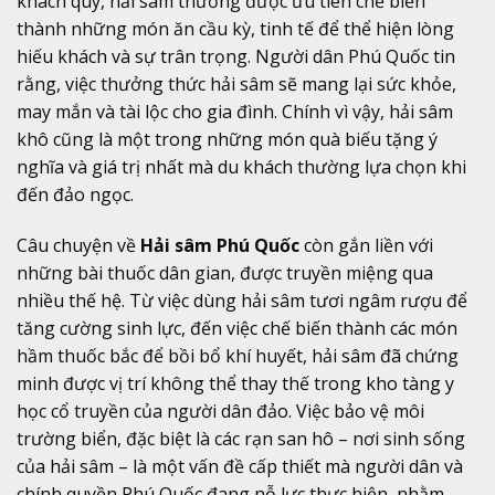
khách quý, hải sâm thường được ưu tiên chế biến
thành những món ăn cầu kỳ, tinh tế để thể hiện lòng
hiếu khách và sự trân trọng. Người dân Phú Quốc tin
rằng, việc thưởng thức hải sâm sẽ mang lại sức khỏe,
may mắn và tài lộc cho gia đình. Chính vì vậy, hải sâm
khô cũng là một trong những món quà biếu tặng ý
nghĩa và giá trị nhất mà du khách thường lựa chọn khi
đến đảo ngọc.
Câu chuyện về
Hải sâm Phú Quốc
còn gắn liền với
những bài thuốc dân gian, được truyền miệng qua
nhiều thế hệ. Từ việc dùng hải sâm tươi ngâm rượu để
tăng cường sinh lực, đến việc chế biến thành các món
hầm thuốc bắc để bồi bổ khí huyết, hải sâm đã chứng
minh được vị trí không thể thay thế trong kho tàng y
học cổ truyền của người dân đảo. Việc bảo vệ môi
trường biển, đặc biệt là các rạn san hô – nơi sinh sống
của hải sâm – là một vấn đề cấp thiết mà người dân và
chính quyền Phú Quốc đang nỗ lực thực hiện, nhằm