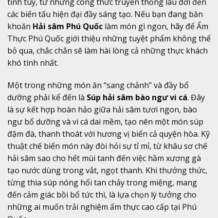
tinh túy, từ những công thức truyền thống lâu đời đến
các biến tấu hiện đại đầy sáng tạo. Nếu bạn đang băn
khoăn
Hải sâm Phú Quốc
làm món gì ngon, hãy để Ẩm
Thực Phú Quốc giới thiệu những tuyệt phẩm không thể
bỏ qua, chắc chắn sẽ làm hài lòng cả những thực khách
khó tính nhất.
Một trong những món ăn “sang chảnh” và đầy bổ
dưỡng phải kể đến là
Súp hải sâm bào ngư vi cá
. Đây
là sự kết hợp hoàn hảo giữa hải sâm tươi ngon, bào
ngư bổ dưỡng và vi cá dai mềm, tạo nên một món súp
đậm đà, thanh thoát với hương vị biển cả quyện hòa. Kỹ
thuật chế biến món này đòi hỏi sự tỉ mỉ, từ khâu sơ chế
hải sâm sao cho hết mùi tanh đến việc hầm xương gà
tạo nước dùng trong vắt, ngọt thanh. Khi thưởng thức,
từng thìa súp nóng hổi tan chảy trong miệng, mang
đến cảm giác bồi bổ tức thì, là lựa chọn lý tưởng cho
những ai muốn trải nghiệm ẩm thực cao cấp tại Phú