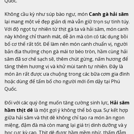
Quốc.
Không cầu kỳ như súp bào ngư, món
Canh gà hải sâm
lại mang một vẻ đẹp giản dị mà vẫn giữ trọn sự tinh túy.
Với độ ngọt tự nhiên từ thịt gà ta và hải sâm, món canh
này không chỉ thanh mát, dễ ăn mà còn có tác dụng bồi
bổ cơ thể rất tốt. Để làm nên món canh chuẩn vị, người
bản địa thường chọn gà mái tơ béo tròn, hầm cùng hải
sâm đã sơ chế sạch sẽ, thêm chút gừng, nấm hương để
tăng thêm hương vị và khử mùi tanh tự nhiên. Đây là
món ăn rất được ưa chuộng trong các bữa cơm gia đình
hoặc dùng để tẩm bổ cho người mới ốm dậy tại Phú
Quốc.
Đối với các quý ông muốn tăng cường sinh lực,
Hải sâm
hầm thịt dê
là một gợi ý không thể bỏ qua. Sự kết hợp
giữa hải sâm và thịt dê không chỉ tạo ra món ăn ngon
miệng, đậm đà mà còn mang lại giá trị dinh dưỡng và y
học cực kỳ cao. Thịt dê được hầm mềm nhừ, thấm đẫm