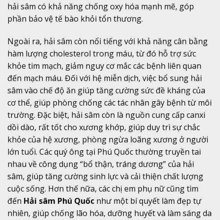
hải sâm có khả năng chống oxy hóa mạnh mẽ, góp
phần bảo vệ tế bào khỏi tổn thương.
Ngoài ra, hải sâm còn nổi tiếng với khả năng cân bằng
hàm lượng cholesterol trong máu, từ đó hỗ trợ sức
khỏe tim mạch, giảm nguy cơ mắc các bệnh liên quan
đến mạch máu. Đối với hệ miễn dịch, việc bổ sung hải
sâm vào chế độ ăn giúp tăng cường sức đề kháng của
cơ thể, giúp phòng chống các tác nhân gây bệnh từ môi
trường. Đặc biệt, hải sâm còn là nguồn cung cấp canxi
dồi dào, rất tốt cho xương khớp, giúp duy trì sự chắc
khỏe của hệ xương, phòng ngừa loãng xương ở người
lớn tuổi. Các quý ông tại Phú Quốc thường truyền tai
nhau về công dụng “bổ thận, tráng dương” của hải
sâm, giúp tăng cường sinh lực và cải thiện chất lượng
cuộc sống. Hơn thế nữa, các chị em phụ nữ cũng tìm
đến
Hải sâm Phú Quốc
như một bí quyết làm đẹp tự
nhiên, giúp chống lão hóa, dưỡng huyết và làm sáng da