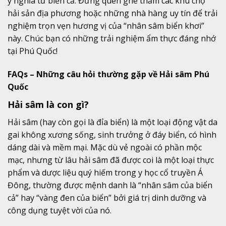
ý nghĩa từ biển cả. Đừng quên ghé thăm các khu chợ
hải sản địa phương hoặc những nhà hàng uy tín để trải
nghiệm trọn vẹn hương vị của “nhân sâm biển khơi”
này. Chúc bạn có những trải nghiệm ẩm thực đáng nhớ
tại Phú Quốc!
FAQs – Những câu hỏi thường gặp về Hải sâm Phú
Quốc
Hải sâm là con gì?
Hải sâm (hay còn gọi là đỉa biển) là một loại động vật da
gai không xương sống, sinh trưởng ở đáy biển, có hình
dáng dài và mềm mại. Mặc dù vẻ ngoài có phần mộc
mạc, nhưng từ lâu hải sâm đã được coi là một loại thực
phẩm và dược liệu quý hiếm trong y học cổ truyền Á
Đông, thường được mệnh danh là “nhân sâm của biển
cả” hay “vàng đen của biển” bởi giá trị dinh dưỡng và
công dụng tuyệt vời của nó.