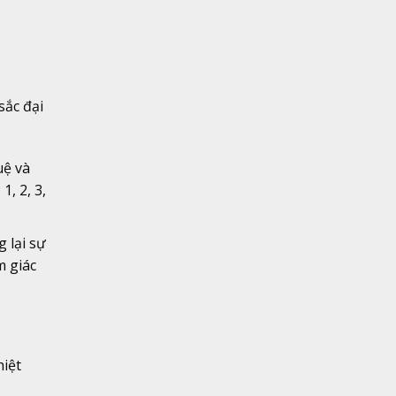
sắc đại
uệ và
1, 2, 3,
 lại sự
m giác
hiệt