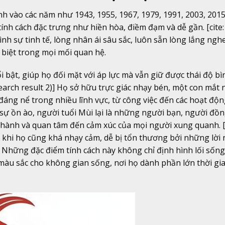
nh vào các năm như 1943, 1955, 1967, 1979, 1991, 2003, 2015. 
tính cách đặc trưng như hiền hòa, điềm đạm và dễ gần. [cite: 1
nh sự tinh tế, lòng nhân ái sâu sắc, luôn sẵn lòng lắng ngh
 biệt trong mọi mối quan hệ.
 bật, giúp họ đối mặt với áp lực mà vẫn giữ được thái độ bìn
search result 2)] Họ sở hữu trực giác nhạy bén, một con mắt
 đáng nể trong nhiều lĩnh vực, từ công việc đến các hoạt độ
sự ồn ào, người tuổi Mùi lại là những người bạn, người đồ
 thành và quan tâm đến cảm xúc của mọi người xung quanh. [c
ôi khi họ cũng khá nhạy cảm, dễ bị tổn thương bởi những lời 
 2)] Những đặc điểm tính cách này không chỉ định hình lối sốn
màu sắc cho không gian sống, nơi họ dành phần lớn thời gi