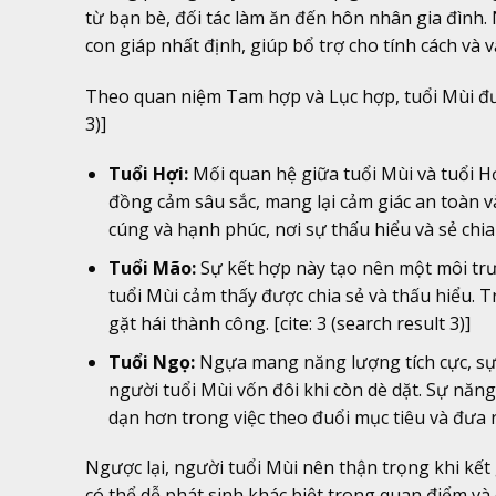
từ bạn bè, đối tác làm ăn đến hôn nhân gia đình.
con giáp nhất định, giúp bổ trợ cho tính cách và 
Theo quan niệm Tam hợp và Lục hợp, tuổi Mùi được c
3)]
Tuổi Hợi:
Mối quan hệ giữa tuổi Mùi và tuổi H
đồng cảm sâu sắc, mang lại cảm giác an toàn 
cúng và hạnh phúc, nơi sự thấu hiểu và sẻ chia l
Tuổi Mão:
Sự kết hợp này tạo nên một môi trư
tuổi Mùi cảm thấy được chia sẻ và thấu hiểu. Tr
gặt hái thành công. [cite: 3 (search result 3)]
Tuổi Ngọ:
Ngựa mang năng lượng tích cực, sự 
người tuổi Mùi vốn đôi khi còn dè dặt. Sự nă
dạn hơn trong việc theo đuổi mục tiêu và đưa ra
Ngược lại, người tuổi Mùi nên thận trọng khi kết 
có thể dễ phát sinh khác biệt trong quan điểm v