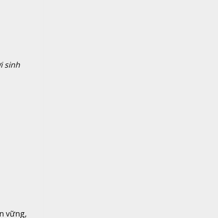
i sinh
ền vững,