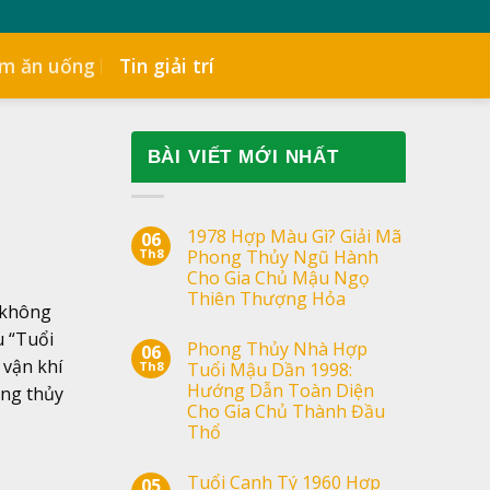
ểm ăn uống
Tin giải trí
BÀI VIẾT MỚI NHẤT
1978 Hợp Màu Gì? Giải Mã
06
Th8
Phong Thủy Ngũ Hành
Cho Gia Chủ Mậu Ngọ
Thiên Thượng Hỏa
o không
u “Tuổi
Phong Thủy Nhà Hợp
06
 vận khí
Th8
Tuổi Mậu Dần 1998:
Hướng Dẫn Toàn Diện
ong thủy
Cho Gia Chủ Thành Đầu
Thổ
Tuổi Canh Tý 1960 Hợp
05