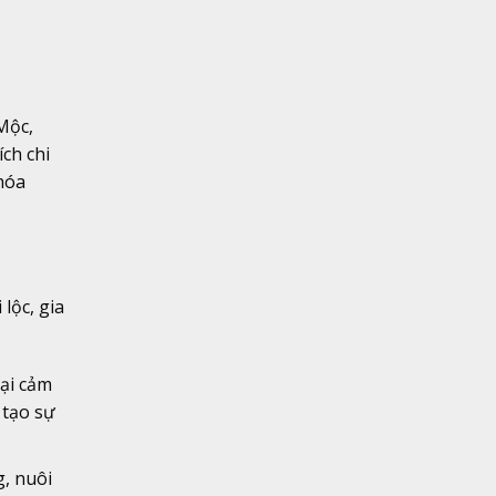
Mộc,
ch chi
 hóa
lộc, gia
ại cảm
 tạo sự
, nuôi