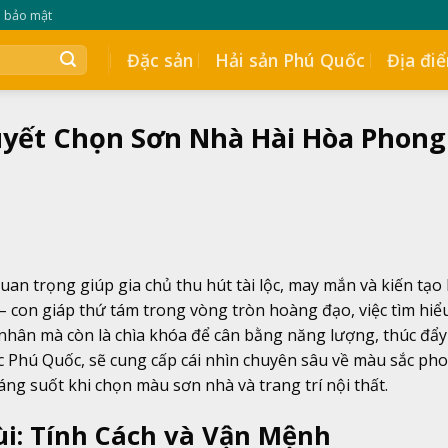
h bảo mật
Đặc sản
Hải sản Phú Quốc
Địa đi
uyết Chọn Sơn Nhà Hài Hòa Phong
uan trọng giúp gia chủ thu hút tài lộc, may mắn và kiến tạ
– con giáp thứ tám trong vòng tròn hoàng đạo, việc tìm hiể
 nhân mà còn là chìa khóa để cân bằng năng lượng, thúc đẩy
ực Phú Quốc, sẽ cung cấp cái nhìn chuyên sâu về màu sắc ph
áng suốt khi chọn màu sơn nhà và trang trí nội thất.
i: Tính Cách và Vận Mệnh