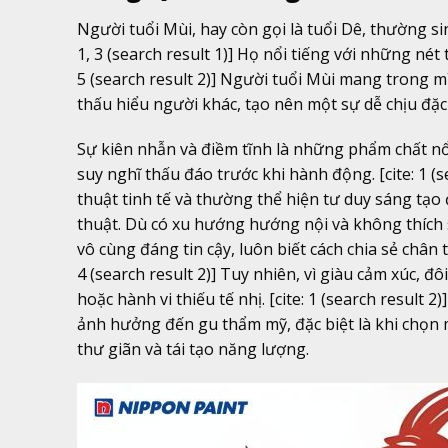
Người tuổi Mùi, hay còn gọi là tuổi Dê, thường si
1, 3 (search result 1)] Họ nổi tiếng với những nét 
5 (search result 2)] Người tuổi Mùi mang trong mì
thấu hiểu người khác, tạo nên một sự dễ chịu đặc
Sự kiên nhẫn và điềm tĩnh là những phẩm chất nổi
suy nghĩ thấu đáo trước khi hành động. [cite: 1 (
thuật tinh tế và thường thể hiện tư duy sáng tạo
thuật. Dù có xu hướng hướng nội và không thích 
vô cùng đáng tin cậy, luôn biết cách chia sẻ chân
4 (search result 2)] Tuy nhiên, vì giàu cảm xúc, đ
hoặc hành vi thiếu tế nhị. [cite: 1 (search result
ảnh hưởng đến gu thẩm mỹ, đặc biệt là khi chọn 
thư giãn và tái tạo năng lượng.