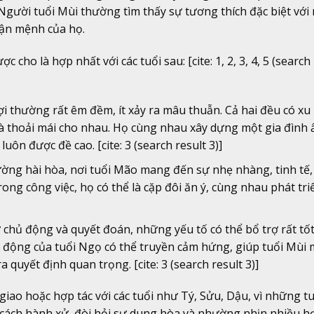
 Người tuổi Mùi thường tìm thấy sự tương thích đặc biệt với
vận mệnh của họ.
ho là hợp nhất với các tuổi sau: [cite: 1, 2, 3, 4, 5 (search 
ợi thường rất êm đềm, ít xảy ra mâu thuẫn. Cả hai đều có x
và thoải mái cho nhau. Họ cùng nhau xây dựng một gia đình
uôn được đề cao. [cite: 3 (search result 3)]
ờng hài hòa, nơi tuổi Mão mang đến sự nhẹ nhàng, tinh tế,
ong công việc, họ có thể là cặp đôi ăn ý, cùng nhau phát tri
chủ động và quyết đoán, những yếu tố có thể bổ trợ rất tố
ng động của tuổi Ngọ có thể truyền cảm hứng, giúp tuổi Mùi
 quyết định quan trọng. [cite: 3 (search result 3)]
giao hoặc hợp tác với các tuổi như Tý, Sửu, Dậu, vì những t
à cách hành xử, đòi hỏi sự dung hòa và nhường nhịn nhiều h