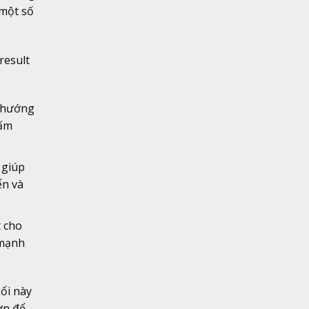
 một số
result
u hướng
 ấm
 giúp
ển và
t cho
 mạnh
uổi này
ơn để