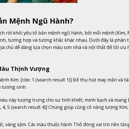
Bản Mệnh Ngũ Hành?
ách rời khỏi yếu tố bản mệnh ngũ hành, bởi mỗi mệnh (Kim, 
h, tương hợp và tương khắc khác nhau. Dưới đây là phân tí
gia chủ dễ dàng lựa chọn màu sơn nhà và nội thất để tối ưu
c Màu Thịnh Vượng
h Kim. [cite: 1 (search result 1)] Để thu hút may mắn và tài 
 tương sinh.
àu này tượng trưng cho sự tinh khiết, minh bạch và mang l
 3, 4, 5 (search result 4)] Chúng giúp củng cố năng lượng Kim,
t, vàng sậm. Các màu thuộc hành Thổ đóng vai trò nền tảng