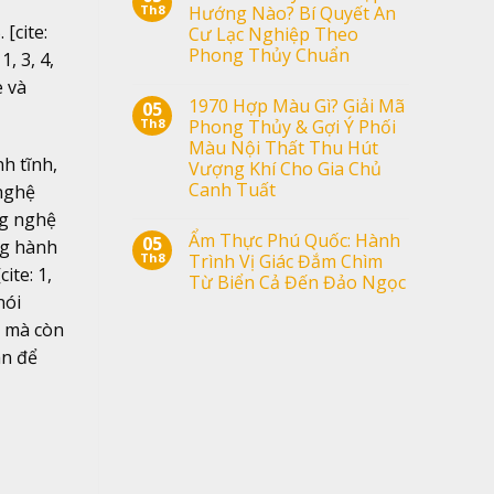
Th8
Hướng Nào? Bí Quyết An
[cite:
Cư Lạc Nghiệp Theo
Phong Thủy Chuẩn
, 3, 4,
e và
1970 Hợp Màu Gì? Giải Mã
05
Th8
Phong Thủy & Gợi Ý Phối
Màu Nội Thất Thu Hút
h tĩnh,
Vượng Khí Cho Gia Chủ
Canh Tuất
 nghệ
ng nghệ
Ẩm Thực Phú Quốc: Hành
05
ng hành
Th8
Trình Vị Giác Đắm Chìm
ite: 1,
Từ Biển Cả Đến Đảo Ngọc
nói
g mà còn
an để