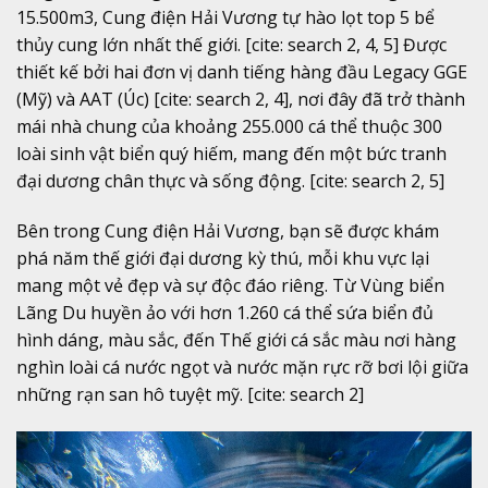
15.500m3, Cung điện Hải Vương tự hào lọt top 5 bể
thủy cung lớn nhất thế giới. [cite: search 2, 4, 5] Được
thiết kế bởi hai đơn vị danh tiếng hàng đầu Legacy GGE
(Mỹ) và AAT (Úc) [cite: search 2, 4], nơi đây đã trở thành
mái nhà chung của khoảng 255.000 cá thể thuộc 300
loài sinh vật biển quý hiếm, mang đến một bức tranh
đại dương chân thực và sống động. [cite: search 2, 5]
Bên trong Cung điện Hải Vương, bạn sẽ được khám
phá năm thế giới đại dương kỳ thú, mỗi khu vực lại
mang một vẻ đẹp và sự độc đáo riêng. Từ Vùng biển
Lãng Du huyền ảo với hơn 1.260 cá thể sứa biển đủ
hình dáng, màu sắc, đến Thế giới cá sắc màu nơi hàng
nghìn loài cá nước ngọt và nước mặn rực rỡ bơi lội giữa
những rạn san hô tuyệt mỹ. [cite: search 2]