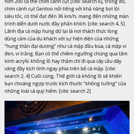
hơn 200 cá thể chim cánh cụt [cite: search 6], trong đó,
chim cánh cụt Gentoo nổi tiếng với khả năng bơi lội
siêu tốc, có thể đạt đến 36 km/h, mang đến những màn
trình diễn dưới nước đầy phấn khích. [cite: search 4, 5]
Lãnh địa cá mập hung dữ lại là nơi thách thức lòng
dũng cảm của du khách với sự hiện diện của những
“hung thần đại dương” như cá mập đầu búa, cá mập vi
đen, vi trắng. Bạn có thể chiêm ngưỡng chúng qua tấm
kính acrylic khổng lồ hay thậm chí đi qua cây cầu dây
văng đầy kịch tính ngay phía trên bể cá mập. [cite:
search 2, 4] Cuối cùng, Thế giới cá khổng lồ sẽ khiến
bạn choáng ngợp trước kích thước “không tưởng” của
những loài cá quý hiếm. [cite: search 2]