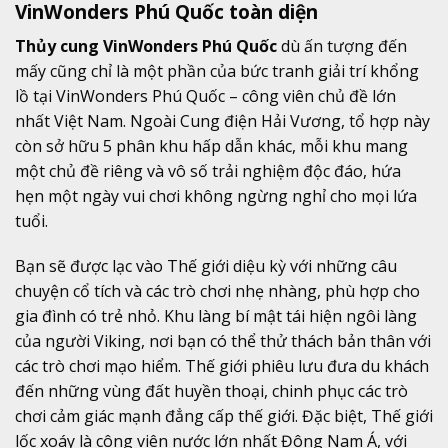
VinWonders Phú Quốc toàn diện
Thủy cung VinWonders Phú Quốc
dù ấn tượng đến
mấy cũng chỉ là một phần của bức tranh giải trí khổng
lồ tại VinWonders Phú Quốc – công viên chủ đề lớn
nhất Việt Nam. Ngoài Cung điện Hải Vương, tổ hợp này
còn sở hữu 5 phân khu hấp dẫn khác, mỗi khu mang
một chủ đề riêng và vô số trải nghiệm độc đáo, hứa
hẹn một ngày vui chơi không ngừng nghỉ cho mọi lứa
tuổi.
Bạn sẽ được lạc vào Thế giới diệu kỳ với những câu
chuyện cổ tích và các trò chơi nhẹ nhàng, phù hợp cho
gia đình có trẻ nhỏ. Khu làng bí mật tái hiện ngôi làng
của người Viking, nơi bạn có thể thử thách bản thân với
các trò chơi mạo hiểm. Thế giới phiêu lưu đưa du khách
đến những vùng đất huyền thoại, chinh phục các trò
chơi cảm giác mạnh đẳng cấp thế giới. Đặc biệt, Thế giới
lốc xoáy là công viên nước lớn nhất Đông Nam Á, với