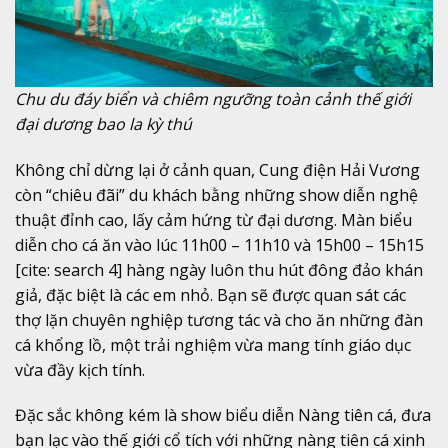
Chu du đáy biển và chiêm ngưỡng toàn cảnh thế giới
đại dương bao la kỳ thú
Không chỉ dừng lại ở cảnh quan, Cung điện Hải Vương
còn “chiêu đãi” du khách bằng những show diễn nghệ
thuật đỉnh cao, lấy cảm hứng từ đại dương. Màn biểu
diễn cho cá ăn vào lúc 11h00 – 11h10 và 15h00 – 15h15
[cite: search 4] hàng ngày luôn thu hút đông đảo khán
giả, đặc biệt là các em nhỏ. Bạn sẽ được quan sát các
thợ lặn chuyên nghiệp tương tác và cho ăn những đàn
cá khổng lồ, một trải nghiệm vừa mang tính giáo dục
vừa đầy kịch tính.
Đặc sắc không kém là show biểu diễn Nàng tiên cá, đưa
bạn lạc vào thế giới cổ tích với những nàng tiên cá xinh