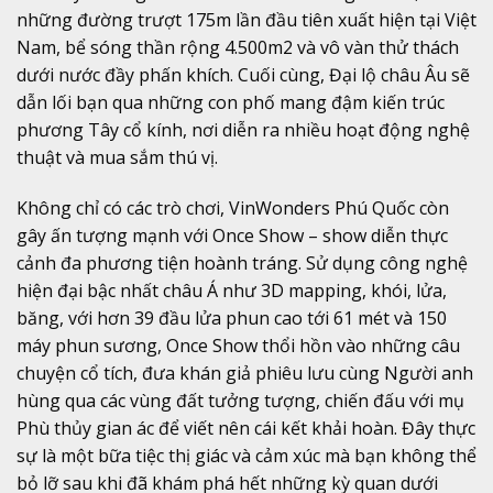
những đường trượt 175m lần đầu tiên xuất hiện tại Việt
Nam, bể sóng thần rộng 4.500m2 và vô vàn thử thách
dưới nước đầy phấn khích. Cuối cùng, Đại lộ châu Âu sẽ
dẫn lối bạn qua những con phố mang đậm kiến trúc
phương Tây cổ kính, nơi diễn ra nhiều hoạt động nghệ
thuật và mua sắm thú vị.
Không chỉ có các trò chơi, VinWonders Phú Quốc còn
gây ấn tượng mạnh với Once Show – show diễn thực
cảnh đa phương tiện hoành tráng. Sử dụng công nghệ
hiện đại bậc nhất châu Á như 3D mapping, khói, lửa,
băng, với hơn 39 đầu lửa phun cao tới 61 mét và 150
máy phun sương, Once Show thổi hồn vào những câu
chuyện cổ tích, đưa khán giả phiêu lưu cùng Người anh
hùng qua các vùng đất tưởng tượng, chiến đấu với mụ
Phù thủy gian ác để viết nên cái kết khải hoàn. Đây thực
sự là một bữa tiệc thị giác và cảm xúc mà bạn không thể
bỏ lỡ sau khi đã khám phá hết những kỳ quan dưới