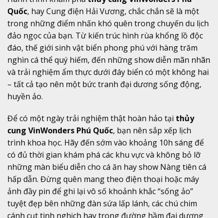
Quốc
, hay Cung điện Hải Vương, chắc chắn sẽ là một
trong những điểm nhấn khó quên trong chuyến du lịch
đảo ngọc của bạn. Từ kiến trúc hình rùa khổng lồ độc
đáo, thế giới sinh vật biển phong phú với hàng trăm
nghìn cá thể quý hiếm, đến những show diễn mãn nhãn
và trải nghiệm ẩm thực dưới đáy biển có một không hai
– tất cả tạo nên một bức tranh đại dương sống động,
huyền ảo.
Để có một ngày trải nghiệm thật hoàn hảo tại
thủy
cung VinWonders Phú Quốc
, bạn nên sắp xếp lịch
trình khoa học. Hãy đến sớm vào khoảng 10h sáng để
có đủ thời gian khám phá các khu vực và không bỏ lỡ
những màn biểu diễn cho cá ăn hay show Nàng tiên cá
hấp dẫn. Đừng quên mang theo điện thoại hoặc máy
ảnh đầy pin để ghi lại vô số khoảnh khắc “sống ảo”
tuyệt đẹp bên những đàn sứa lấp lánh, các chú chim
cánh cụt tinh nghịch hay trong đường hầm đại dương