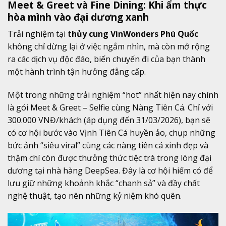
Meet & Greet và Fine Dining: Khi ẩm thực
hòa mình vào đại dương xanh
Trải nghiệm tại
thủy cung VinWonders Phú Quốc
không chỉ dừng lại ở việc ngắm nhìn, mà còn mở rộng
ra các dịch vụ độc đáo, biến chuyến đi của bạn thành
một hành trình tận hưởng đẳng cấp.
Một trong những trải nghiệm “hot” nhất hiện nay chính
là gói Meet & Greet – Selfie cùng Nàng Tiên Cá. Chỉ với
300.000 VNĐ/khách (áp dụng đến 31/03/2026), bạn sẽ
có cơ hội bước vào Vịnh Tiên Cá huyền ảo, chụp những
bức ảnh “siêu viral” cùng các nàng tiên cá xinh đẹp và
thậm chí còn được thưởng thức tiệc trà trong lòng đại
dương tại nhà hàng DeepSea. Đây là cơ hội hiếm có để
lưu giữ những khoảnh khắc “chanh sả” và đầy chất
nghệ thuật, tạo nên những kỷ niệm khó quên.