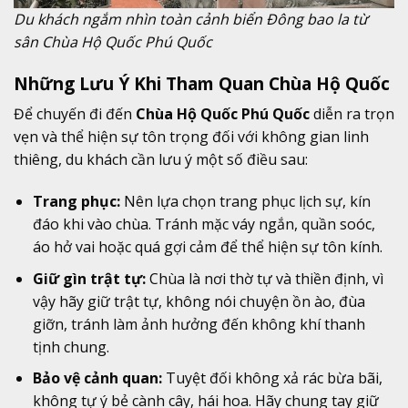
Du khách ngắm nhìn toàn cảnh biển Đông bao la từ
sân Chùa Hộ Quốc Phú Quốc
Những Lưu Ý Khi Tham Quan Chùa Hộ Quốc
Để chuyến đi đến
Chùa Hộ Quốc Phú Quốc
diễn ra trọn
vẹn và thể hiện sự tôn trọng đối với không gian linh
thiêng, du khách cần lưu ý một số điều sau:
Trang phục:
Nên lựa chọn trang phục lịch sự, kín
đáo khi vào chùa. Tránh mặc váy ngắn, quần soóc,
áo hở vai hoặc quá gợi cảm để thể hiện sự tôn kính.
Giữ gìn trật tự:
Chùa là nơi thờ tự và thiền định, vì
vậy hãy giữ trật tự, không nói chuyện ồn ào, đùa
giỡn, tránh làm ảnh hưởng đến không khí thanh
tịnh chung.
Bảo vệ cảnh quan:
Tuyệt đối không xả rác bừa bãi,
không tự ý bẻ cành cây, hái hoa. Hãy chung tay giữ