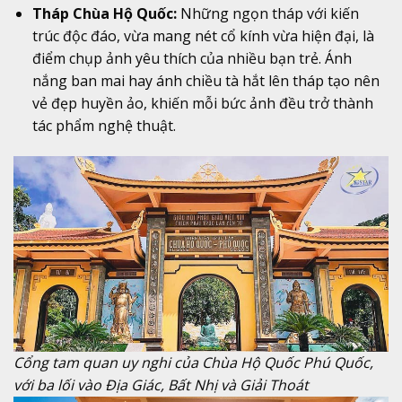
Tháp Chùa Hộ Quốc:
Những ngọn tháp với kiến
trúc độc đáo, vừa mang nét cổ kính vừa hiện đại, là
điểm chụp ảnh yêu thích của nhiều bạn trẻ. Ánh
nắng ban mai hay ánh chiều tà hắt lên tháp tạo nên
vẻ đẹp huyền ảo, khiến mỗi bức ảnh đều trở thành
tác phẩm nghệ thuật.
Cổng tam quan uy nghi của Chùa Hộ Quốc Phú Quốc,
với ba lối vào Địa Giác, Bất Nhị và Giải Thoát