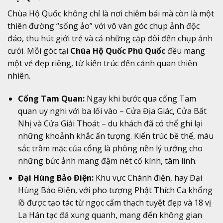
Chùa Hộ Quốc không chỉ là nơi chiêm bái mà còn là một
thiên đường “sống ảo” với vô vàn góc chụp ảnh độc
đáo, thu hút giới trẻ và cả những cặp đôi đến chụp ảnh
cưới. Mỗi góc tại
Chùa Hộ Quốc Phú Quốc
đều mang
một vẻ đẹp riêng, từ kiến trúc đến cảnh quan thiên
nhiên.
Cổng Tam Quan:
Ngay khi bước qua cổng Tam
quan uy nghi với ba lối vào – Cửa Địa Giác, Cửa Bất
Nhị và Cửa Giải Thoát – du khách đã có thể ghi lại
những khoảnh khắc ấn tượng. Kiến trúc bề thế, màu
sắc trầm mặc của cổng là phông nền lý tưởng cho
những bức ảnh mang đậm nét cổ kính, tâm linh.
Đại Hùng Bảo Điện:
Khu vực Chánh điện, hay Đại
Hùng Bảo Điện, với pho tượng Phật Thích Ca khổng
lồ được tạo tác từ ngọc cẩm thạch tuyệt đẹp và 18 vị
La Hán tạc đá xung quanh, mang đến không gian