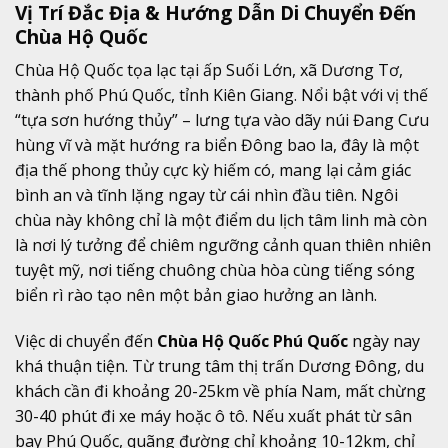
Vị Trí Đắc Địa & Hướng Dẫn Di Chuyển Đến
Chùa Hộ Quốc
Chùa Hộ Quốc tọa lạc tại ấp Suối Lớn, xã Dương Tơ,
thành phố Phú Quốc, tỉnh Kiên Giang. Nổi bật với vị thế
“tựa sơn hướng thủy” – lưng tựa vào dãy núi Đang Cưu
hùng vĩ và mặt hướng ra biển Đông bao la, đây là một
địa thế phong thủy cực kỳ hiếm có, mang lại cảm giác
bình an và tĩnh lặng ngay từ cái nhìn đầu tiên. Ngôi
chùa này không chỉ là một điểm du lịch tâm linh mà còn
là nơi lý tưởng để chiêm ngưỡng cảnh quan thiên nhiên
tuyệt mỹ, nơi tiếng chuông chùa hòa cùng tiếng sóng
biển rì rào tạo nên một bản giao hưởng an lành.
Việc di chuyển đến
Chùa Hộ Quốc Phú Quốc
ngày nay
khá thuận tiện. Từ trung tâm thị trấn Dương Đông, du
khách cần đi khoảng 20-25km về phía Nam, mất chừng
30-40 phút đi xe máy hoặc ô tô. Nếu xuất phát từ sân
bay Phú Quốc, quãng đường chỉ khoảng 10-12km, chỉ