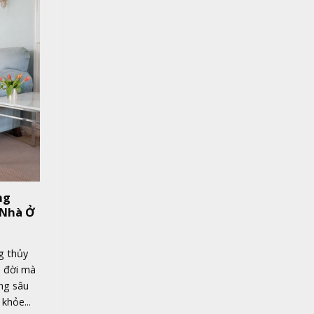
ng
 Nhà Ở
g thủy
u đời mà
ng sâu
khỏe...