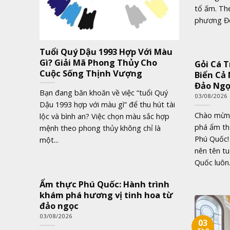
tổ ấm. Th
phương Đô
Tuổi Quý Dậu 1993 Hợp Với Màu
Gì? Giải Mã Phong Thủy Cho
Gỏi Cá 
Cuộc Sống Thịnh Vượng
Biển Cả
Đảo Ng
Bạn đang băn khoăn về việc “tuổi Quý
03/08/2026
Dậu 1993 hợp với màu gì” để thu hút tài
Chào mừng
lộc và bình an? Việc chọn màu sắc hợp
phá ẩm th
mệnh theo phong thủy không chỉ là
Phú Quốc!
một...
nên tên tu
Quốc luôn.
Ẩm thực Phú Quốc: Hành trình
khám phá hương vị tinh hoa từ
đảo ngọc
03/08/2026
03