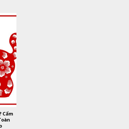
? Cẩm
Toàn
o