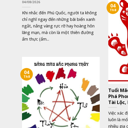
04/08/2026
04
Th8
Khi nhắc đến Phú Quốc, người ta không
chỉ nghĩ ngay đến những bãi biển xanh
ngắt, nắng vàng rực rỡ hay hoàng hôn
lãng mạn, mà còn là một thiên đường
ẩm thực (ẩm...
04
Th8
Tuổi Mã
Phá Pho
Tài Lộc,
Việc xác 
luôn là m
nhiều gia 