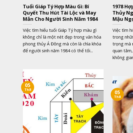
Tuổi Giáp Tý Hợp Màu Gì: Bí
1978 Hợ
Quyết Thu Hút Tài Lộc và May
Thủy Ng
Mắn Cho Người Sinh Năm 1984
Mậu Ngọ
Việc tìm hiểu tuổi Giáp Tý hợp màu gì
Việc tìm h
không chỉ là một nét đẹp trong văn hóa
trong nhữ
phong thủy Á Đông mà còn là chìa khóa
trọng mà 
để người sinh năm 1984 có thể tối...
quan tâm, 
không gian
05
Th8
05
Th8