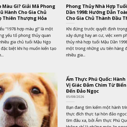
p Màu Gì? Giải Mã Phong
Phong Thủy Nhà Hợp Tuổ
ũ Hành Cho Gia Chủ
Dần 1998: Hướng Dẫn Toà
 Thiên Thượng Hỏa
Cho Gia Chủ Thành Đầu T
iểu “1978 hợp màu gì” là một
Khi đứng trước quyết định trọng
ng yếu tố phong thủy quan
xây dựng hay an cư, việc xem 
nhiều gia chủ tuổi Mậu Ngọ
thủy nhà hợp tuổi Mậu Dần 1998
đặc biệt khi họ muốn kiến tạo
một trong những ưu tiên hàng 
...
nhiều gia...
Ẩm Thực Phú Quốc: Hành 
Vị Giác Đắm Chìm Từ Biển
Đến Đảo Ngọc
05/08/2026
Bạn đang tìm kiếm một hành tr
thực đích thực tại hòn đảo ngọ
tìm đâu xa, bởi Ẩm thực Phú Qu
không chỉ là những món ăn ngo