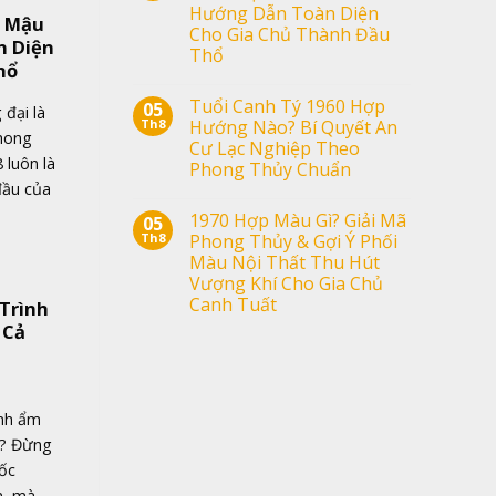
Hướng Dẫn Toàn Diện
i Mậu
Cho Gia Chủ Thành Đầu
n Diện
Thổ
hổ
Tuổi Canh Tý 1960 Hợp
05
 đại là
Th8
Hướng Nào? Bí Quyết An
phong
Cư Lạc Nghiệp Theo
 luôn là
Phong Thủy Chuẩn
đầu của
1970 Hợp Màu Gì? Giải Mã
05
Th8
Phong Thủy & Gợi Ý Phối
Màu Nội Thất Thu Hút
Vượng Khí Cho Gia Chủ
Canh Tuất
Trình
 Cả
ình ẩm
c? Đừng
ốc
n, mà