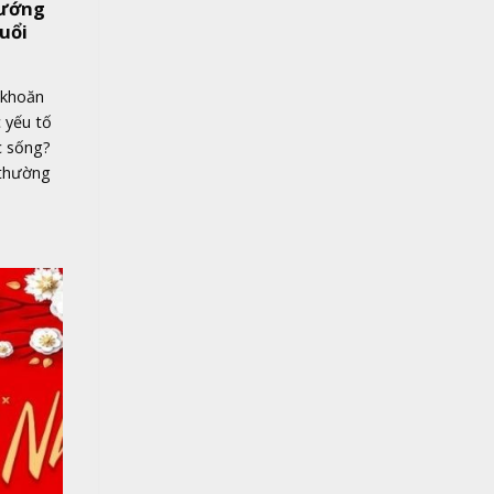
Hướng
uổi
 khoăn
 yếu tố
c sống?
 thường