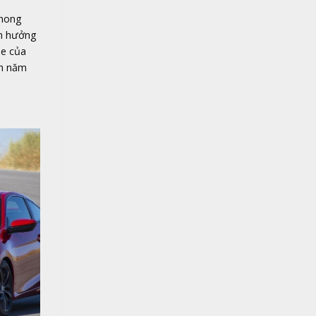
phong
nh hưởng
ỏe của
nh năm