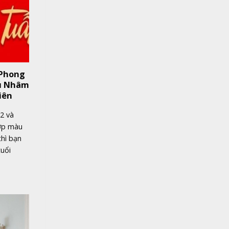
 Phong
hủ Nhâm
iên
2 và
hợp màu
thì bạn
tuổi