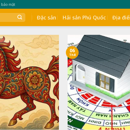
h bảo mật
Đặc sản
Hải sản Phú Quốc
Địa đi
06
Th8