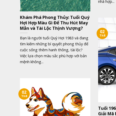
nhà hợp...
Khám Phá Phong Thủy: Tuổi Quý
Hợi Hợp Màu Gì Để Thu Hút May
Mắn và Tài Lộc Thịnh Vượng?
02
Th8
Bạn là người tuổi Quý Hợi 1983 và đang
tìm kiếm những bí quyết phong thủy để
cuộc sống thêm hanh thông, tài lộc?
Việc lựa chọn màu sắc phù hợp với bản
mệnh không...
02
Th8
Tuổi 19
Giải Mã