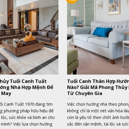
hủy Tuổi Canh Tuất
Tuổi Canh Thân Hợp Hướ
ướng Nhà Hợp Mệnh Để
Nào? Giải Mã Phong Thủy
 May
Từ Chuyên Gia
uổi Canh Tuất 1970 đang tìm
Việc chọn hướng nhà theo phon
g phương pháp hữu hiệu để
không chỉ là một nét văn hóa lâ
i lộc, sức khỏe và bình an cho
còn là yếu tố then chốt ảnh hưở
 mình? Việc lựa chọn hướng
sắc đến vận mệnh, tài lộc và sức 