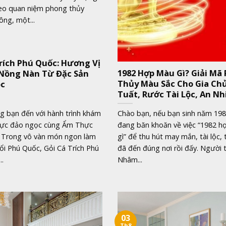
eo quan niệm phong thủy
ng, một...
Trích Phú Quốc: Hương Vị
1982 Hợp Màu Gì? Giải Mã
 Nồng Nàn Từ Đặc Sản
Thủy Màu Sắc Cho Gia C
ọc
Tuất, Rước Tài Lộc, An Nh
 bạn đến với hành trình khám
Chào bạn, nếu bạn sinh năm 198
ực đảo ngọc cùng Ẩm Thực
đang băn khoăn về việc “1982 
 Trong vô vàn món ngon làm
gì” để thu hút may mắn, tài lộc, 
ổi Phú Quốc, Gỏi Cá Trích Phú
đã đến đúng nơi rồi đấy. Người 
..
Nhâm...
03
Th8