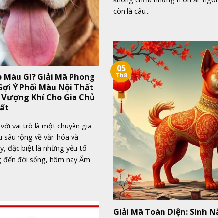
còn là câu...
05
p Màu Gì? Giải Mã Phong
Th8
Gợi Ý Phối Màu Nội Thất
 Vượng Khí Cho Gia Chủ
ất
với vai trò là một chuyên gia
u sâu rộng về văn hóa và
, đặc biệt là những yếu tố
 đến đời sống, hôm nay Ẩm
Giải Mã Toàn Diện: Sinh 