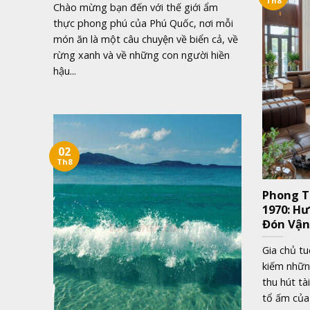
Th8
Chào mừng bạn đến với thế giới ẩm
thực phong phú của Phú Quốc, nơi mỗi
món ăn là một câu chuyện về biển cả, về
rừng xanh và về những con người hiền
hậu...
02
Th8
Phong T
1970: H
Đón Vận
Gia chủ t
kiếm nhữn
thu hút tà
tổ ấm của