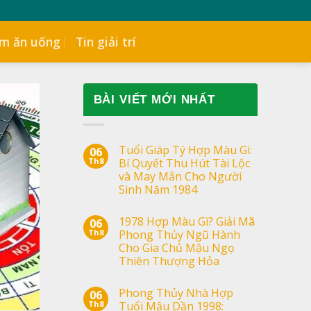
ểm ăn uống
Tin giải trí
BÀI VIẾT MỚI NHẤT
Tuổi Giáp Tý Hợp Màu Gì:
06
Th8
Bí Quyết Thu Hút Tài Lộc
và May Mắn Cho Người
Sinh Năm 1984
1978 Hợp Màu Gì? Giải Mã
06
Th8
Phong Thủy Ngũ Hành
Cho Gia Chủ Mậu Ngọ
Thiên Thượng Hỏa
Phong Thủy Nhà Hợp
06
Th8
Tuổi Mậu Dần 1998: